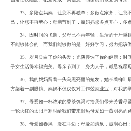
33、多陪点妈妈，让您不再独单；多做点家务，让您
己，让您不再劳心；母亲节到了，愿妈妈您多点开心，多
34、因时间的飞逝，父母已不再年轻，生活的千斤重
不能够体会的，而我们能够做的是，好好学习，努力把该
35、岁月染白了你的头发；光阴侵蚀了你的健康；时
子女生活得幸福完美。母亲节到了，身为人子，诚恳祝愿
36、我的妈妈留着一头乌黑亮丽的短发，她长着柳叶
方架着一副眼镜。妈妈不仅仅仅对工作兢兢业业，对我的
37、母爱如一杯浓浓的香茶饥渴时给我们带来芳香母
一轮火红的太阳严寒时给我们带来温热母爱如一盏明亮的
38、母爱如春风，漫在耳边；母爱如清泉，滋润心田