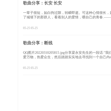
歌曲分享：长安 长安
一辈子很短，如白驹过隙，转瞬即逝。可这种心情很长，
了城墙下的那群人，看着别人的爱情，嚼自己的青春.————点击聆听：h
05-25 05-25
歌曲分享：断线
QQ图片20220310205815.jpg分享梁永安先生的
爱万物，热爱众生，然后踏踏实实地去寻找到一个自己内心
05-25 05-25