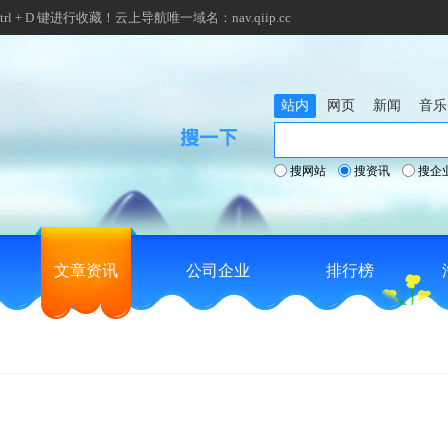
 + D 键进行收藏！
云上导航唯一域名：
nav.qiip.cc
站内
网页
新闻
音乐
搜网站
搜资讯
搜企
文章资讯
公司企业
排行榜