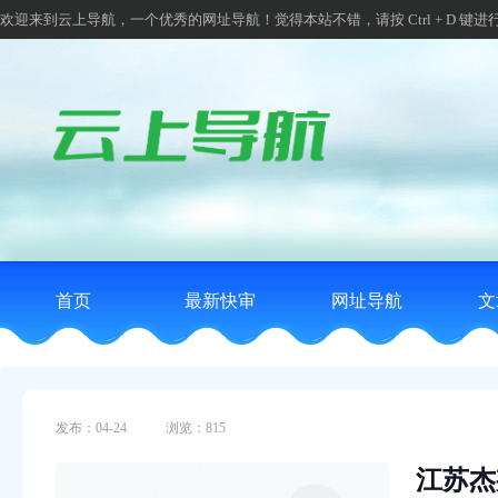
欢迎来到云上导航，一个优秀的网址导航！觉得本站不错，请按 Ctrl + D 键进
首页
最新快审
网址导航
文
发布：04-24
浏览：815
江苏杰