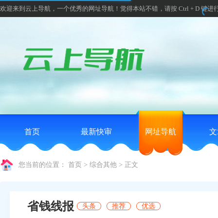
欢迎来到云上导航，一个优秀的网址导航！觉得本站不错，请按 Ctrl + D 键进
首页
最新快审
网址导航
文
您当前的位置：
首页
>
综合其他
>
正文
省钱线报
头条
推荐
优选